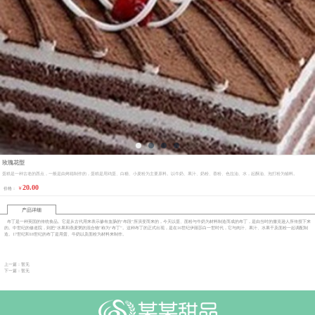
玫瑰花型
蛋糕是一种古老的西点，一般是由烤箱制作的，蛋糕是用鸡蛋、白糖、小麦粉为主要原料。以牛奶、果汁、奶粉、香粉、色拉油、水，起酥油、泡打粉为辅料。
20.00
￥
价格：
产品详细
布丁是一种英国的传统食品。它是从古代用来表示掺有血肠的“布段”所演变而来的，今天以蛋、面粉与牛奶为材料制造而成的布丁，是由当时的撒克逊人所传授下来
的。中世纪的修道院，则把“水果和燕麦粥的混合物”称为“布丁”。这种布丁的正式出现，是在16世纪伊丽莎白一世时代，它与肉汁、果汁、水果干及面粉一起调配制
造。17世纪和18世纪的布丁是用蛋、牛奶以及面粉为材料来制作。
上一篇：暂无
下一篇：暂无